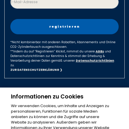
E-Mail-Adresse
Czech Republic
Denmark
Finland
France
Germany
*Nicht kombinierbar mit anderen Rabatten, Abonnements und Online
CO2-Zylindertausch ausgeschlossen.
Hungary
**Indem du auf “Registrieren” klickst, nimmst du unsere
AGBs
und
Israel
Datenschutzrichtlinien zur Kenntnis & stimmst der Erhebung &
Verarbeitung deiner Daten gemäß unserer
Datenschutzrichtlinien
Italy
zu.
ZUR DATENSCHUTZERKLÄRUNG ❯
Japan
Luxembourg
Mexico
Informationen zu Cookies
Netherlands
Wir verwenden Cookies, um Inhalte und Anzeigen zu
New Zealand
© 2026 Sodastream Inc.
personalisieren, Funktionen für soziale Medien
All rights reserved. Sodastream GmbH Solmsstraße 4,
anbieten zu können und die Zugriffe auf unsere
Norway
60486 Frankfurt | Service- Hotline: 0800 1 831066
Website zu analysieren. Außerdem geben wir
Poland
Informationen zu Ihrer Verwendung unserer Website