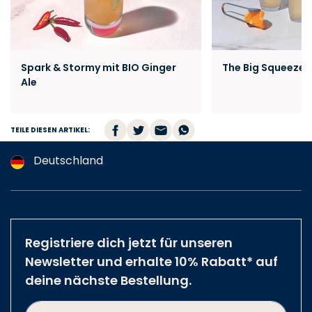
Spark & Stormy mit BIO Ginger
The Big Squeeze m
Ale
TEILE DIESEN ARTIKEL:
Deutschland
Argentina
Australia
Austria
Registriere dich jetzt für unseren
Brazil
Newsletter und erhalte 10% Rabatt* auf
Belgium
deine nächste Bestellung.
Canada